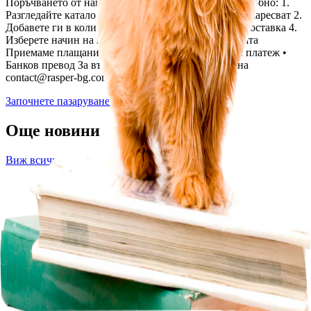
Поръчването от нашия онлайн магазин е лесно и удобно: 1.
Разгледайте каталога и изберете книгите, които ви харесват 2.
Добавете ги в количката 3. Попълнете данните за доставка 4.
Изберете начин на плащане 5. Потвърдете поръчката
Приемаме плащания: • С карта онлайн • Наложен платеж •
Банков превод За въпроси можете да ни пишете на
contact@rasper-bg.com
Започнете пазаруване
→
Още новини
Виж всички статии