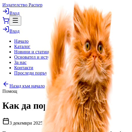
Издателство Распер
Вход
Вход
Начало
Каталог
Новини и статии
Основател и история
За нас
Контакти
Проследи поръчка
Назад към начало
Помощ
Как да поръчате онлайн
3 декември 2025 г.