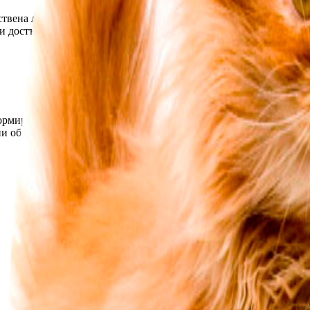
вена литература в областта на здравето и лечението, езотерикат
ли достъп до ценни знания и информация, която може да промени
формира живота. Всяка наша книга е внимателно подбрана и реда
и области.