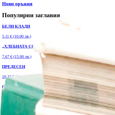
Нови оръжия
Популярни заглавия
БЕЛИ КЛАДИ
5.11
€ (
10.00
лв.)
„ХЛЕБНАТА СОДА: ПЕПЕЛ ОТ БОЖЕСТВЕНИЯ ОГЪН“
7.67
€ (
15.00
лв.)
ПРЕДЕСЕН
10.23
€ (
20.00
лв.)
СВРЪХЧОВЕКЪТ ОТ ПОДЗЕМНАТА АКАДЕМИЯ НА КГ
12.78
€ (
25.00
лв.)
30+