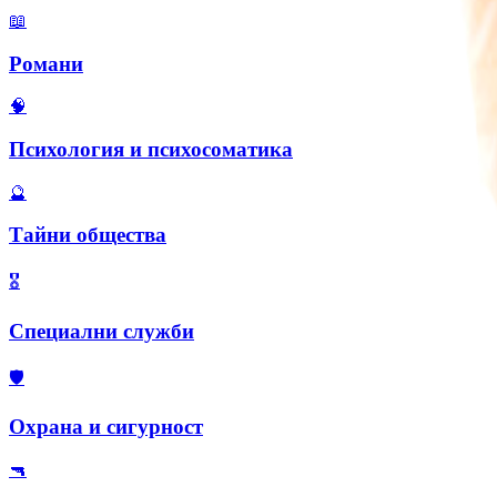
📖
Романи
🧠
Психология и психосоматика
🔮
Тайни общества
🎖️
Специални служби
🛡️
Охрана и сигурност
🔫