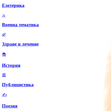
Езотерика
⚔️
Военна тематика
🌿
Здраве и лечение
📚
История
📰
Публицистика
✍️
Поезия