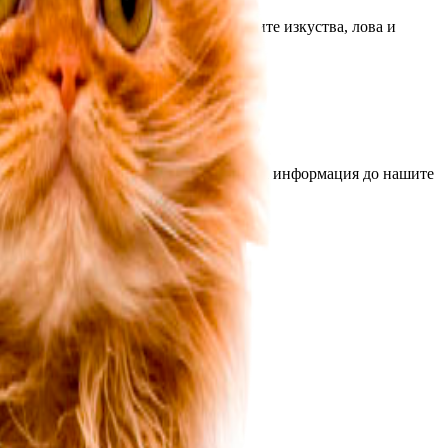
а, военната история и тематика, бойните изкуства, лова и
 живота им към по-добро.
ктирана, за да достави най-качествената информация до нашите