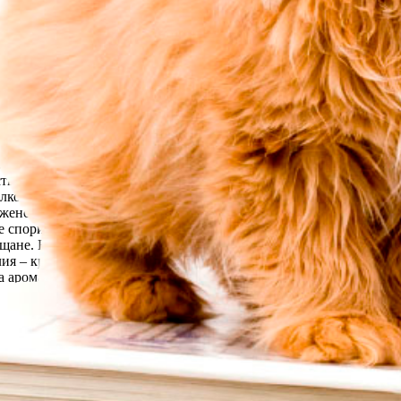
 Красивите листа и цветове и зелената атмосфера вкъщи привлич
с съня и дори нарушения на сърдечния ритъм. Дифенбахията – тр
. Но сокът от дифенбахия съдържа кристали калциев оксалат и ф
ушаване на зрението. Ако сокът й попадне в малка раничка на кож
ъбреците. Дифенбахията дори без пряк контакт може да влоши ка
 предизвика лека хипоксия, сънливост и главоболие. Алтернати
а. Олеандърът крие опасност Белите и розовите му цветове изгле
орнерин. Дори малко количество сок от тях може да предизвика и
т дори през неувредена кожа и да предизвикат спазми, болки в к
ините на олеандъра не изчезват, а се разпространяват от дъжда 
вният бръшлян често украсява стени и балкони, но листата му с
твителни хора дори лекият контакт с бръшлян може да доведе до
лко от тях могат да бъдат смъртоносна доза. Алтернатива може д
„женско щастие“ със странични ефекти Спатифилумът може да бъ
спори, отделяни от него, може да предизвикат у някои хора хре
ръщане. Въпреки че външният вид на растението е много привлек
лия – красота с нервотоксин Азалията съдържа андромедотоксин,
а ароматните пари на азалията са възможни световъртеж, спазми
ните съединения – пинен, лимонен, камфора, предизвикват гадене
асни. Фикусът – декоративен дразнител Фикусът е много популяре
ънчева светлина реакцията се засилва и се превръща във фотодер
изнената им дейност се смесват с домашния прах и предизвикват
 Ирина Тяпкова