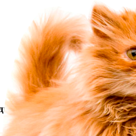
дизвикват изгаряния, аритмия