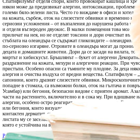
Спатифилумът отделя спори, които провокират кашлица и хрема
някои може да предизвикат алергии, интоксикации, проблеми съ
големи бяло-зелени листа. Често го виждаме в офиси и хотели
на кожата, сърбеж, оток на слизестите обвивки и временно нар
сериозни усложнения – от възпаления до нарушена работа на б
и отделя въглероден двуокис. В малки помещения това може да
приличат на нея, но не отделят токсини и дори очистват въздух
стъблата на олеандъра се съдържат гликозидите – олеандрин и к
по-сериозно изгаряне. Отровите в олеандъра могат да прониква
децата и домашните животни. Дори да се засади на вилата, токс
миртът и хибискусът. Бръшлянът – букет от алергени Декорати
раздразнение на кожата, мехури и алергични реакции. При чувс
пристъпи. Особено опасни са тъмните му плодове. За деца няко
алергия и очиства въздуха от вредни вещества. Спатифилум – 
сапонини, които дразнят слизестите обвивки. Микроскопичните 
попадне в стомаха, са възможни болки, оток на гълтача и пов
Усамбар) или бегония, безопасни видове с приятен аромат. Аза
части на растението, включително и в сока му. При вдишване н
алергии, особено остро реагират на аромата на азалия. Етерич
или бегония, които визуално си приличат, но са напълно безоп
контактен дерматит, сърбеж и почервеняване на кожата. При сл
листата му се заселват насекоми вредители, а продуктите от ж
която е устойчива на вредители, безопасна за деца и животни.
Разгледай
→