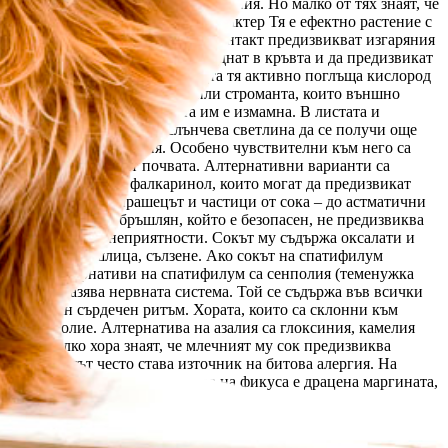
ат феновете на домашните растения. Но малко от тях знаят, че
опическа красота с отровен характер Тя е ефектно растение с
ермента дифенбахин, които при контакт предизвикват изгаряния
ата, токсините й могат да попаднат в кръвта и да предизвикат
чеството на въздуха. През нощта тя активно поглъща кислород
ви на дифенбахия са маранта или строманта, които външно
ждат разкошно, но красотата им е измамна. В листата и
згаряне на кожата, а на слънчева светлина да се получи още
орема, гадене и аритмия. Особено чувствителни към него са
и вятъра и замърсяват почвата. Алтернативни варианти са
ъдържат сапонини и фалкаринол, които могат да предизвикат
 бронхоспазъм, а прашецът и частици от сока – до астматични
а бъде восъчният бръшлян, който е безопасен, не предизвиква
де източник на неприятности. Сокът му съдържа оксалати и
ма, кихане, кашлица, сълзене. Ако сокът на спатифилум
ателен. Алтернативи на спатифилум са сенполия (теменужка
 който поразява нервната система. Той се съдържа във всички
 и нарушен сърдечен ритъм. Хората, които са склонни към
 и главоболие. Алтернатива на азалия са глоксиния, камелия
н, но малко хора знаят, че млечният му сок предизвиква
мит. Фикусът често става източник на битова алергия. На
 кихане и кашлица. Алтернатива на фикуса е драцена маргината,