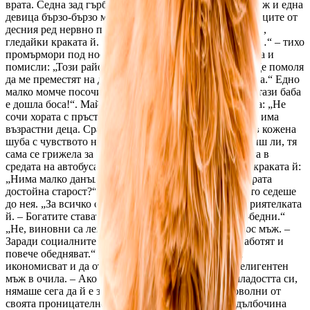
врата. Седна зад гърба на шофьора вляво. Солиден мъж и една
девица бързо-бързо минаха край нея… Един от пътниците от
десния ред нервно пукаше кокалчетата на пръстите си,
гледайки краката й. „Старческа склероза и деменция…“ – тихо
промърмори под нос. Шофьорът забеляза босите крака и
помисли: „Този район все повече изпада в бедност. Ще помоля
да ме преместят на друг маршрут, по-близо до центъра.“ Едно
малко момче посочи старицата с пръст: „Мамо, виж, тази баба
е дошла боса!“. Майката сърдито го шляпна по ръката: „Не
сочи хората с пръст! Това не е вежливо.“ „Тя сигурно има
възрастни деца. Срам и позор за тях!“ – каза жената в кожена
шуба с чувството на вътрешно удовлетворение (видиш ли, тя
сама се грижела за възрастната си майка). Учителката в
средата на автобуса поправи пакетите, които бяха в краката й:
„Нима малко данъци плащаме, за да осигурим на хората
достойна старост?“ – попита тя приятелката си, която седеше
до нея. „За всичко са виновни десните - отговори приятелката
й. – Богатите стават по-богати, а бедните – още по-бедни.“
„Не, виновни са левите - влезе в дискусията сивокос мъж. –
Заради социалните програми хората ги мързи да работят и
повече обедняват.“ „Хората трябва да се научат да
икономисват и да отделят за черни дни - каза интелигентен
мъж в очила. – Ако тази бабичка спестяваше от младостта си,
нямаше сега да й е зле.“ Всички пътници бяха доволни от
своята проницателност и способност да видят в дълбочина