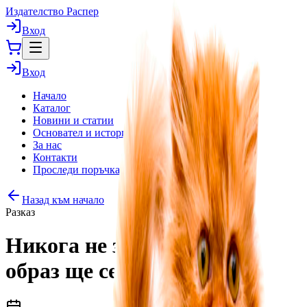
Издателство Распер
Вход
Вход
Начало
Каталог
Новини и статии
Основател и история
За нас
Контакти
Проследи поръчка
Назад към начало
Разказ
Никога не знаеш в какъв
образ ще се появи Бог