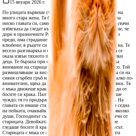
15 януари 2026 г.
По улицата вървеше старица. На пръв поглед обикновена
много стара жена. Тя бавно вървеше по снега, отпуснала
ниско главата си, самотна и изоставена. Случайни минувачи
избягваха да гледат към нея; бедното облекло напомняше, че
дори в празничните Рождественски дни в света, както и
преди, има страдание и болка. Край нея мина двойка
влюбени; в ръцете си държаха пакети с подаръци и храна. Те
весело разговаряха и се смееха. Бедната малка фигурка се
оказа извън тяхното полезрение. Прибяга жена две малки
деца. Те бързаха при своята баба на гости и не обърнаха
внимание на старицата. Край нея мина свещеник в расо. Той
размишляваше за високи материи и не задържа погледа си на
сивия сгърбен гръб на старицата. Ако тези хора бяха малко по-
внимателни, щяха да забележат, че старицата е без обувки. Тя
с мъка движеше краката си, оставяйки върху снега следи от
босите си крака. Палтото й беше без копчета и явно беше
чуждо; тя го придържаше с двете си ръце около шията. На
главата си имаше стара кърпа. Тя стигна до спирката и седна
на пейката, очаквайки автобуса. На спирката имаше няколко
души. Господинът със скъпо кожено куфарче се отдалечи от
старицата. Девойката, вероятно студентка, с изумление
гледаше босите й крака, но дума не каза. Дойде автобусът.
Старицата с мъка се качи и влезе в салона през предната