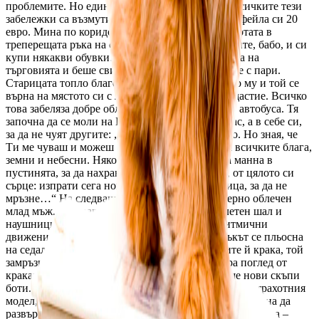
проблемите. Но един от пътници помисли, че всичките тези
забележки са възмутителни. Той извади от портфейла си 20
евро. Мина по коридора напред и остави банкнотата в
треперещата ръка на старицата: „Вземи паричките, бабо, и си
купи някакви обувки…“ Той работеше в сферата на
търговията и беше свикнал да решава въпросите с пари.
Старицата топло благодари за пожертвуванието му и той се
върна на мястото си с лице, което изразяваше щастие. Всичко
това забеляза добре облечена жена в средата на автобуса. Тя
започна да се моли на Бог. Разбира се, не на глас, а в себе си,
за да не чуят другите: „Господи, аз нямам нищо. Но зная, че
Ти ме чуваш и можеш да помогнеш. Ти даваш всичките блага,
земни и небесни. Някога ти изпрати на хората манна в
пустинята, за да нахраниш гладните. Моля те, от цялото си
сърце: изпрати сега нови обувки на тази старица, за да не
мръзне…“ На следващата спирка се качи модерно облечен
млад мъж. Екстравагантно манто, огромен плетен шал и
наушници на ушите. Той леко извършваше ритмични
движения с тялото си в такт с музиката. Момъкът се пльосна
на седалката срещу старицата. Като видя босите й крака, той
замръзна на място. Свали наушниците, прекара поглед от
краката на старицата на своите, на които имаше нови скъпи
боти. Той дълго беше събирал пари, за да си купи страхотния
модел, от прочута фирма. Момъкът се наведе и започна да
развързва шнуровете им. Свали първо ботите, след това –