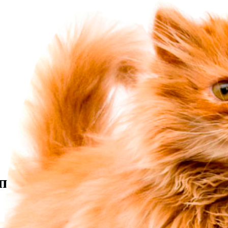
палително и антибактериално 