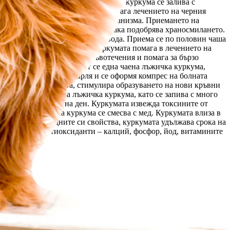
 При грип: половин чаена лъжичка куркума се залива с
ече е изстинала. Куркумата подпомага лечението на черния
звеждане на канцерогените от организма. Приемането на
ктивността на чревната флора и така подобрява храносмилането.
а се залива с една чаша вряла вода. Приема се по половин чаша
е да се добави щипка сол. Куркумата помага в лечението на
 дезинфикцира, но спира кръвотечения и помага за бързо
рит, ревматизъм. Смесват се една чаена лъжичка куркума,
 паста се нанася на марля и се оформя компрес на болната
кумата очиства кръвта, стимулира образуването на нови кръвни
 по една трета чаена лъжичка куркума, като се запива с много
1-2 капки, 2-3 пъти на ден. Куркумата извежда токсините от
вин чаена лъжичка куркума се смесва с мед. Куркумата влиза в
е на бактерицидните си свойства, куркумата удължава срока на
и, минерали, антиоксиданти – калций, фосфор, йод, витамините