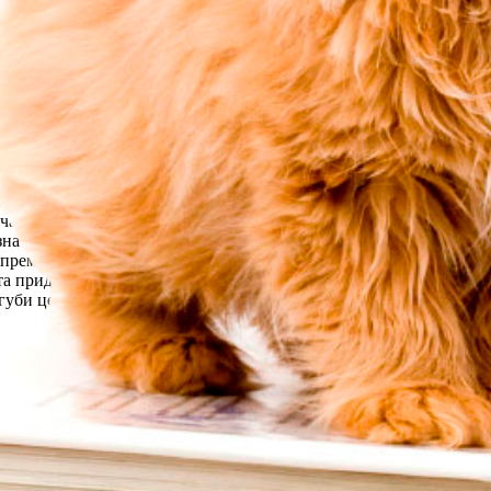
ния дроб и не уврежда микрофлората на стомашно-чревния тракт.
 2-3 пъти на ден. Може да се добави мед, но когато напитката в
. Куркуминът стимулира работата на ферментите, отговорни за и
аша вода. Куркумата засилва секрецията на стомаха, повишава а
ревния тракт от паразити. За стомаха една чаена лъжичка куркум
гърло. Една щипка куркума се разтваря в половин чаша вода; мож
кумата помага в заздравяването на рани и изгаряния. Тя не само
кират възпаление на ставите. Намалява болката при артроза, арт
жифил и в сместа се добавя загрято синапено масло. Получената
 жабури с разтвор от една щипка куркума на една чаша вода. Кур
а кръвната захар. При диабет преди всяко хранене се употребява
а чаена лъжичка куркума и една чаша вода. В очите се капват по 
а анемия, тъй като е богата на желязо. От една четвърт до поло
 премахва възпаленията, зарежда кожата с витамини. Благодарени
та придава на храната наситен жълт цвят, обогатява я с витамин
губи ценните си свойства.