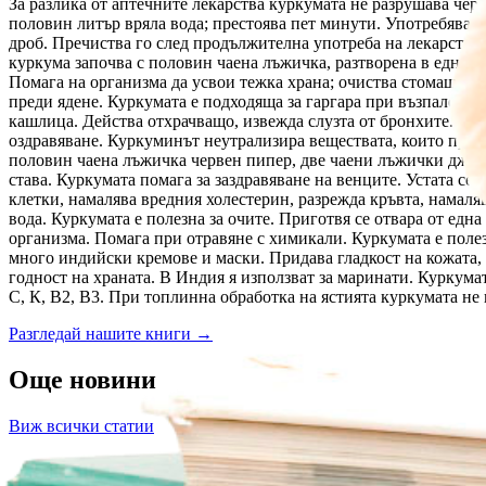
За разлика от аптечните лекарства куркумата не разрушава чер
половин литър вряла вода; престоява пет минути. Употребява се
дроб. Пречиства го след продължителна употреба на лекарства
куркума започва с половин чаена лъжичка, разтворена в една ч
Помага на организма да усвои тежка храна; очиства стомашно-ч
преди ядене. Куркумата е подходяща за гаргара при възпалено 
кашлица. Действа отхрачващо, извежда слузта от бронхите. Кур
оздравяване. Куркуминът неутрализира веществата, които прово
половин чаена лъжичка червен пипер, две чаени лъжички джинд
става. Куркумата помага за заздравяване на венците. Устата се
клетки, намалява вредния холестерин, разрежда кръвта, намаляв
вода. Куркумата е полезна за очите. Приготвя се отвара от едн
организма. Помага при отравяне с химикали. Куркумата е полезн
много индийски кремове и маски. Придава гладкост на кожата,
годност на храната. В Индия я използват за маринати. Куркума
С, К, В2, В3. При топлинна обработка на ястията куркумата не 
Разгледай нашите книги
→
Още новини
Виж всички статии