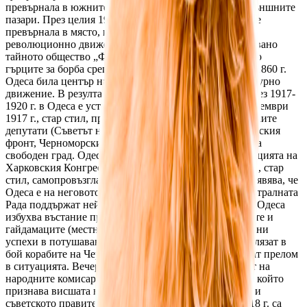
превърнала в южните врати на Руската империя за външните
пазари. През целия 19 и началото на 20-и век Одеса се
превърнала в място, където се разгърнало народно
революционно движение. През 1814 г. в града е основано
тайното общество „Филики етерия“, което подготвяло
гърците за борба срещу турското робство. През 1840-1860 г.
Одеса била център на българското обществено и културно
движение. В резултат от революционните събития през 1917-
1920 г. в Одеса е установена съветска власт. На 21 декември
1917 г., стар стил, президиумът на Съвета на войнишките
депутати (Съветът на войнишките депутати от Румънския
фронт, Черноморския флот и Одеса) обявяват Одеса за
свободен град. Одеският съвет се придържа към позицията на
Харковския Конгрес на Съветите. На 9 януари 1918 г., стар
стил, самопровъзгласената Централна Рада в Киев обявява, че
Одеса е на неговото подчинение. Политиката на Централната
Рада поддържат нейни военни части. На 13 януари в Одеса
избухва въстание против Централната Рада. Юнкерите и
гайдамаците (местни въоръжени отряди) имат известни
успехи в потушаването на въстанието, но преди да влязат в
бой корабите на Черноморския флот, които извършват прелом
в ситуацията. Вечерта на 18 януари е избран Съветът на
народните комисари в Одеската съветска република, който
признава висшата власт на Совнаркома в Петроград и
съветското правителство в Харков. На 21 януари 1918 г. са