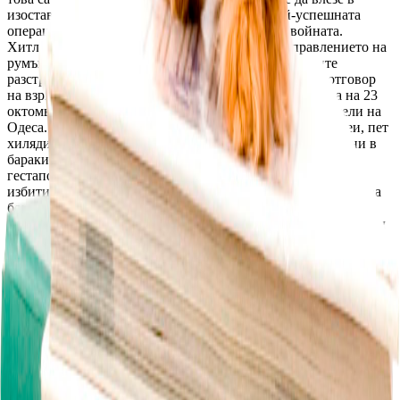
изоставения град. Евакуацията на Одеса е най-успешната
операция от подобен вид в цялата история на войната.
Хитлеровото командване предава Одеса под управлението на
румънската администрация на Антонеску. Румънците
разстрелват около 4 хиляди мъже, основно евреи. В отговор
на взривяването на румънската комендатура, сутринта на 23
октомври, са разстреляни или обесени пет хиляди жители на
Одеса. Същия ден са разстреляни 19 хиляди одески евреи, пет
хиляди са тикнати в затвора. На 24 октомври са затворени в
бараки на заставата Далник и са изгорени. Германското
гестапо ликвидира хиляди евреи. За по-малко от месец са
избити около 35 хиляди. В окупираната Одеса не прекратява
борбата с врага. В одеските катакомби са създадени бази. В
много сложни условия продължава съпротивата. На 10 април
1944 г. Одеса е освободена от войските на Трети Украински
фронт. Одеситите вдигат от руините и пепелта промишлени
предприятия, пристанища, електроцентрала, транспорт и
цялата инфраструктура в града. За победата, за мъжеството и
героизма в борбата с фашистите градът получава званието
„град-герой“. Със заповед на Сталин от 1 май 1945 г. първите
градове герои стават Ленинград, Сталинград, Севастопол и
Одеса. През 1991 г. Одеса заедно с УССР влиза в състава на
Съветския съюз. Разпадът на Съветския съюз силно удря по
икономиката й. Градът се лишава от морското параходство, в