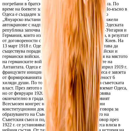
погребани в братска могила жертвите от тридневната. По
време на боевете загиват 119 души; 359 са ранени. По-късно в
Одеса е създаден завод за кранове, който носи името
„Януарско въстание“. В целия Съветски съюз се движели
автокранове с надписи „Январец“. От март 1918 г. Одеската
република започва сражения с войските на Австро-Унгария и
Германия, които извършват настъпление в Украйна, в резултат
от договорености с Украинската Централна Рада в Киев. На
13 март 1918 г. Одеската Съветска Република престава да
съществува поради окупацията на Одеса от австрийски и
германски войски. След поражението на Германия на мястото
на германските войски в Одеса се оказват войските на
Антантата. Одеса е окупирана от Франция. На 2 април 1919 г.
французите инициират евакуация. В резултат Одеса е завзета
от формированията на атамана Григориев с численост 6
хиляди души. По това време Григориев защитава съветската
власт. През лятото на 1919 г. белогвардейците завземат Одеса,
но от февруари 1920 г. съветската власт се установява
окончателно в града. На 30 декември 1922 г. Първият
Всесъюзен конгрес на Съветите утвърждава важни
конституционни документи – декларацията и договора за
образуването на Съветския съюз. Със създаването на
Съветския съюз и подписването на съюзния договор през
1922 г. се установяват границите на УССР и Одеса влиза в
нейния състав. От тази дата започва украинската история на