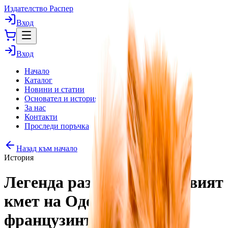
Издателство Распер
Вход
Вход
Начало
Каталог
Новини и статии
Основател и история
За нас
Контакти
Проследи поръчка
Назад към начало
История
Легенда разказва, че първият
кмет на Одеса бил
французинът херцог Де