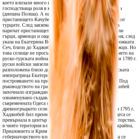
което влизали много народи. В следващите векове
господстваща роля в княжеството имала Реч Посполита
(днешна Полша). А на мястото на Одеса възникнало
пристанището Качубей. През 15 век то било завладяно от
турците. След завземането му от турците започнали да
наричат пристанището Хаджибей. В Хаджибей живеели
гърци, арменци и още много народи. По някои сведения, след
указа на Екатерина Велика за ликвидирането на Запорожката
Сеч, близо до Хаджибей (Пересил) се заселили запорожци. Но
това селище не просъществувало много дълго. По времето на
руско-турската война през 1787-1791 г. на 14 септември 1789 г.
руски войски завзели крепостта Ени Дуня, която била
разположена близо до Хаджибей. На 27 май 1794 г. руската
императрица Екатерина Втора подписала указ за
построяването на пристанище в Хаджибейския залив. Под
ръководството на граф А. Суворов през 1793 г. в Хаджибей
започнало изграждането на крепост. През 1794 г. било
ознаменувано създаването на новия град. Недалеч от
съвременната Одеса в древни времена съществувало
древногръцкото селище Одесос. По тази причина през 1795 г.
Хаджибей бил преименуван на Одеса. През 1805 г. Одеса се
превърнала в център на Новоруското генерал-губернаторство,
в чиято територия влизала степната част на днешна Украйна,
Приазовието и Крим. От 1818 г. в състава на генерал-
губернаторството влязла Бесарабия. Постепенно Одеса се