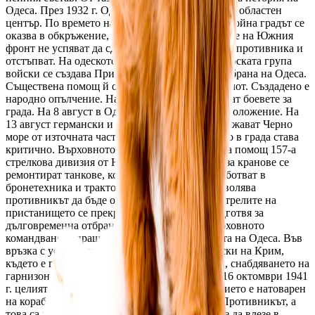
Одеса. През 1932 г. Одеса придобива статута на областен
център. По времето на Великата Отечествена война градът се
оказва в обкръжение, поради факта, че войските на Южния
фронт не успяват да сдържат настъплението на противника и
отстъпват. На одеското направление от Приморската група
войски се създава Приморската армия с цел отбрана на Одеса.
Съществена помощ й оказва Черноморският флот. Създадено е
народно опълчение. На 5 август 1941 г. започват боевете за
града. На 8 август в Одеса е обявено обсадно положение. На
13 август германски и румънски войски доближават Черно
море от източната част на Одеса. Положението в града става
критично. Върховното командване изпраща на помощ 157-а
стрелкова дивизия от Новорусийск. В завода за кранове се
ремонтират танкове, които след това се преработват в
бронетехника и трактори. Попълнението позволява
противникът да бъде отблъснат от града. Обстрелите на
пристанището се прекратяват и градът се подготвя за
дълговременна отбрана. На 30 септември върховното
командване изпраща директива за евакуацията на Одеса. Във
връзка с установяването на германските войски на Крим,
където е главната база на флота в Севастопол, снабдяването на
гарнизона в Одеса става проблематично. На 16 октомври 1941
г. целият гарнизон в града заедно с въоръжението е натоварен
на кораби и успешно откаран в Севастопол. Противникът, а
това са румънски войски, дълго време не смее да влезе в