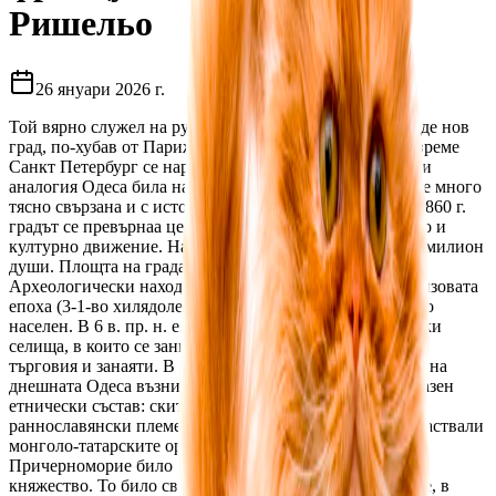
Ришельо
26 януари 2026 г.
Той вярно служел на руския престол и решил да създаде нов
град, по-хубав от Париж и Санкт Петербург. В онова време
Санкт Петербург се наричал Северна Палмира. По тази
аналогия Одеса била наречена Южна Палмира. Одеса е много
тясно свързана и с историята на България. През 1840-1860 г.
градът се превърнаа център на българското обществено и
културно движение. Населението на Одеса е над един милион
души. Площта на града е 160 квадратни километра.
Археологически находки показват, че в медната и бронзовата
епоха (3-1-во хилядолетие пр. н. е.) градът е бил плътно
населен. В 6 в. пр. н. е. на тези места възникнали гръцки
селища, в които се занимавали със земеделие, риболов,
търговия и занаяти. В 1-вите векове от н. е. на мястото на
днешната Одеса възникнали много селища с разнообразен
етнически състав: скитско-сарматски, дакогенски и
раннославянски племена. През 13 век по тези места властвали
монголо-татарските орди. През 14 век Западното
Причерноморие било завладяно от Великото Литовско
княжество. То било своеобразно държавно образувание, в