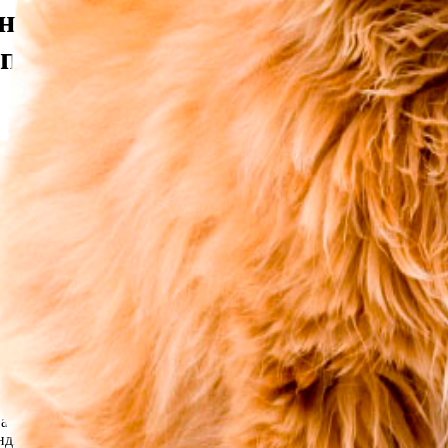
ния циркус, който е разположен
 приток на река Черни Искър и 
я стряска не само съня на живите, но и душите на мъртвите, сре
и спомена за нея очите му се изпълваха със сълзи и сякаш отно
. Движат се един след друг в колона. Отдясно, в сенчестото дер
ланирано учение - поход за оцеляване в тежки зимни условия. Н
в се обръща за секунда-две назад и вижда как цял рояк от "сини
а момчетата си! Който не се е разправял с тиловаци и началници
зат в третата година на съществуването си. Световният опит за
о и направили доста, но ги чакаше още твърде много. Най-труде
 служба, за подсилване на нарядите на районните управления, за
зправят очи в очи със смъртта. Наближава 14 часа. До крайния п
-спасителна служба, е обходил маршрута и е предрекъл пълноце
ане на гърба си, са с него. Затрупаната от снега пътека продължа
амъните. Подминават тясна просека, разделяща на две боровата 
озина забелязват, че боровете над тях потъват в снежен прах. П
 Но ударът е страшен. Помита ги като сламки. Първата вълна на 
т сякаш в преизподнята. Броеницата от “сини минзухари” се огъв
екунди затрупана под внезапно оживялата планина. После става т