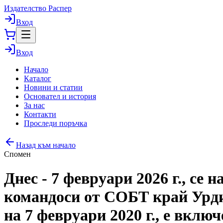
Издателство Распер
Вход
Вход
Начало
Каталог
Новини и статии
Основател и история
За нас
Контакти
Проследи поръчка
Назад към начало
Спомен
Днес - 7 февруари 2026 г., се
командоси от СОБТ край Ур
на 7 февруари 2020 г., е вкл