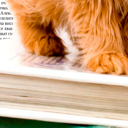
очите си. Като в забавен каданс, кадър след кадър, гледа как от
ички незасегнати от снежния порой. Започва бясна надпревара с
 Алексей Петров си спомня: “Точно преди това бяхме поели водаче
елелите запазват хладнокръвие. Прави се бърза проверка по спис
ила високите бреговете на реката. Търсенето започва веднага. До
 хващат за сапьорските лопатки. За 45 минути изваждат още 13 
ват ги, наливат ги с чай и ром, за да ги сгреят. Лекарят на поде
 под снега - лейтенант Михаил Радев Митов, и старшините Вале
о направени от боровете сонди. Пръв от тримата откриват тялот
ървия миг помислят че е жив, тъй като остават с представата, че 
асажи на сърцето, изкуствено дишане, преобличат го в сухи дрех
само с няколко месеца служба след завършването на военното учи
ата. По една случайност главата му попада под хралупата на г
те стават минути, минутите секунди. Преравят плинини от сняг, 
тели от Мальовица, София и Самоков. Пострадалите са евакуирани
заедно със спасителите. Валери е само на 29 години, вкъщи го ча
аметало виновно кротналата се планина. Часовете се нижат един 
че затрупаните в снега не могат да шавнат изобщо и са като затр
 капсула и въздухът свършва. Въпреки очевидните истини търсен
иви командоси...