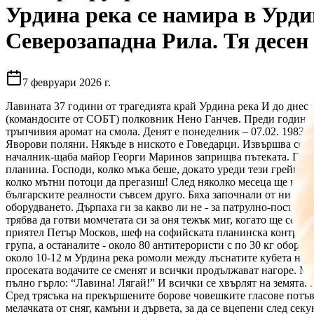
Урдина река се намира в Урди
Северозападна Рила. Тя десен
7 февруари 2026 г.
Лавината 37 години от трагедията край Урдина река И до днес т
(командосите от СОБТ) полковник Нено Ганчев. Преди години пр
тръпчивия аромат на смола. Денят е понеделник – 07.02. 1983 г
Яворови поляни. Някъде в ниското е Говедарци. Извършва се п
началник-щаба майор Георги Маринов заприщва пътеката. Ганче
планина. Господи, колко мъка беше, докато уреди тези грейки з
колко мътни потоци да прегазиш! След няколко месеца ще навля
българските реалности съвсем друго. Бяха започнали от нищот
оборудването. Дърпаха ги за какво ли не - за патрулно-постова
трябва да готви момчетата си за оня тежък миг, когато ще се и
приятел Петър Москов, шеф на софийската планинска контролно
група, а останалите - около 80 антитерористи с по 30 кг оборудв
около 10-12 м Урдина река ромоли между лъснатите кубета на к
просеката водачите се сменят и всички продължават нагоре. Мн
пълно гърло: “Лавина! Лягай!” И всички се хвърлят на земята.
Сред трясъка на прекършените борове човешките гласове потъва
мелачката от сняг, камъни и дървета, за да се вцепени след с