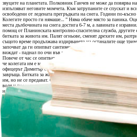
звуците на планетата. Полковник Ганчев не може да повярва на 
изпълзяват неговите момчета. Към затрупаните се спускат и вс
освободени от ледената прегръдката на снега. Години по-късно
Колегите просто ги нямаше... ” Няма обаче място за паника. Оц
места дълбочината на снега достига 6-7 м, а лавината е изравн
помощ от Планинската контролно-спасителна служба, другите се
битката за живота им. Палят огньове, сменят дрехите им, разтри
същото време продължава издирването на останалите още трима
започват да ги опипват сантиметър по сантиметър със саморъчн
виждат - паднал по очи във водата, до самия бряг на реката. В п
Повече от час се опитват да го върнат към живота. Правят му м
че колегата им е мъртъв. А лейтенантът е само на 22 години, 
офицерът Димитър Стефанов открива Румен Великов жив под вод
завръща. Битката за живота му продължава с нови сили. Часове
им, но не се предават. Около 18 часа пристигат около 25 спаси
воля и последните си сили, за да дирят затрупания си приятел 
намерят, трябва!... Нощта отдавна е прихлупила с черното си н
шансове да е останал жив. Спасителите се опитват да обяснят, 
горещия човешки дъх и топлината на тялото се образува ледена
Часът е 21, 00... Час, превърнал се в безвремие за останалите ж
Разгледай нашите книги
→
Още новини