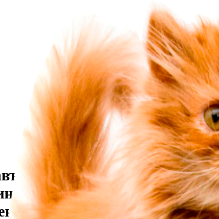
 навършват 43 години от трагед
дина река. Статията, публик
ючена в книгата "Червените бар