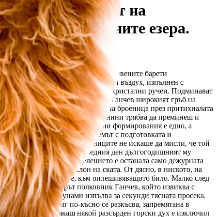
 в западната част на
се влива в Урдините езера.
д които е и първият командир на Червените барети
во усещаше в гърлото си оня леден въздух, изпълнен с
е, Урдина река ромоли с бързите си кристални ручеи. Подминават
а няколко крачки пред полковник Ганчев широкият гръб на
 минзухари" се вие като навързана броеница през притихналата
, той не знае само през колко планини трябва да преминеш и
 създаването на антитерористични формирования е едно, а
н продължаваше да бъде проблемът с подготовката и
 дежурства. И никой от началниците не искаше да мисли, че той
ункт остава съвсем малко. Предния ден дългогодишният му
нно разтоварване. В поделението е останала само дежурната
ва да се вие по левия склон на ската. От дясно, в ниското, на
гора и виеща се нагоре, към оплешивяващото било. Малко след
ръв реагира командирът полковник Ганчев, който извиква с
огромното снежно цунами изпълва за секунди тясната просека.
а в средата си, миг по-късно се разкъсва, запремятана в
ихо, много тихо… Сякаш някой разсърден горски дух е изключил