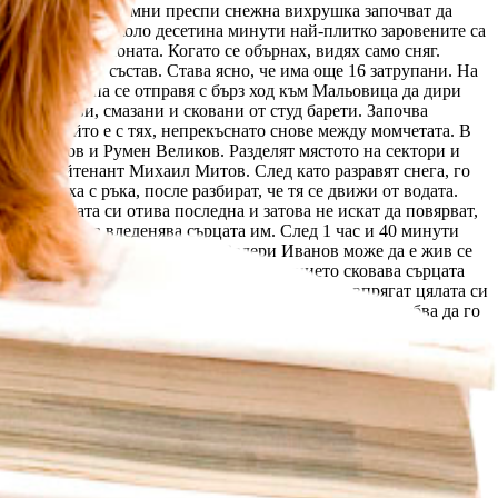
 утаилата се в огромни преспи снежна вихрушка започват да
 времето. След около десетина минути най-плитко заровените са
ството на колоната. Когато се обърнах, видях само сняг.
ъка на личния състав. Става ясно, че има още 16 затрупани. На
като една група се отправя с бърз ход към Мальовица да дири
полумъртви, смазани и сковани от студ барети. Започва
лението, който е с тях, непрекъснато снове между момчетата. В
ри Иванов и Румен Великов. Разделят мястото на сектори и
о и на лейтенант Михаил Митов. След като разравят снега, го
уж им маха с ръка, после разбират, че тя се движи от водата.
и. Надеждата си отива последна и затова не искат да повярват,
лище. Смъртта вледенява сърцата им. След 1 час и 40 минути
олям камък. Надеждата, че и Валери Иванов може да е жив се
но напразно. Валерката го няма. Отчаянието сковава сърцата
 до най-близкия населен пункт, а останалите впрягат цялата си
ка миловидната му съпруга и трите му малки деца. Трябва да го
след друг. Дори и да го намерят, Валерката няма никакви
упани с пръст. Дишането е възможно само в началото. После от
ето продължава. Най-после го откриват на 7 метра под снега.