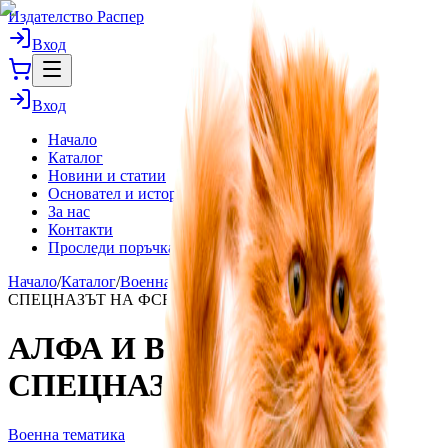
Издателство Распер
Вход
Вход
Начало
Каталог
Новини и статии
Основател и история
За нас
Контакти
Проследи поръчка
Начало
/
Каталог
/
Военна тематика
/
АЛФА И ВИМПЕЛ:
СПЕЦНАЗЪТ НА ФСБ
АЛФА И ВИМПЕЛ:
СПЕЦНАЗЪТ НА ФСБ
Военна тематика