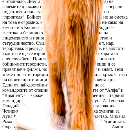
е отминало. Днес докато владетелите (президентите) на 
големите държави се целуват, техните министри и генерали 
подготвят и нанасят поредния удар върху гърба на на 
“приятеля”. Бойното поле вече е почти невидимо, но за сметка 
на това е огромно, както никога досега. Воюва се не само на 
Земята и в Космоса, а и в съзнанието на хората. Води се 
жестока и безмилостна война, покрита с мантията на 
лицемерието и привидното съгласие, разбирателство и 
сътрудничество. Съществена част от тази война е т. нар. 
тероризъм. Преди да полетят ауаксите и ракетите, на мястото, 
където те ще се взривят, са пристигнали отдавна хората от 
спецслужбите. Пристигнали са онези все още непознати 
бойци-антитерористи, за които се разказват легенди и се 
правят вече филми, но които малцина познават и знаят. Тези 
мъже пишат историята мълчаливо и единствено с кръв. С тази 
на своите противници и със собствената си пролята кръв. 
Едни от най-достойните мъже в това отношение са 
командосите от спецназа на ФСБ – командосите от “Алфа” и 
“Вимпел”. Съдържание 1. Алфа. Виталий Бубенин – първият 
командир. Евгений Чудеснов – 20 години в група А. Генерал 
Генадий Зайцев: На първо място е животът на заложника. 
Четириногите антитерористи в Алфа. Замениха хулиган за 
Луис Корвалан. Стихове в американското посолство. Михаил 
Романол: Аз бях командир на „Гром“. Войната в Афганистан. 
Охраната на Бабрак Кармал. Аз ликвидирах Хафизула Амин. 