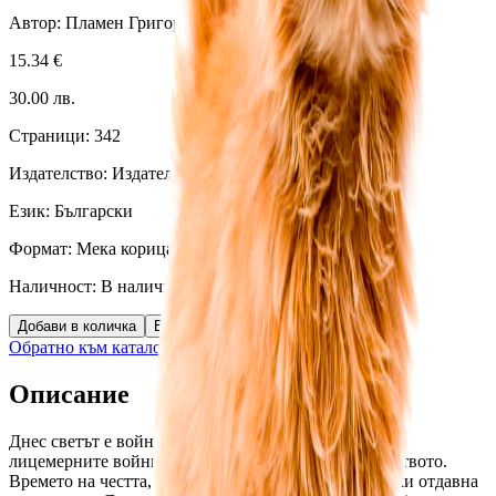
Автор:
Пламен Григоров
,
Росица Тодорова
15.34
€
30.00
лв.
Страници:
342
Издателство:
Издателство Распер
Език:
Български
Формат:
Мека корица
Наличност:
В наличност (
2
бр.)
Добави в количка
Бърза поръчка
Обратно към каталога
Описание
Днес светът е война. Една от най-коварните и най-
лицемерните войни, които някога е водило човечеството. 
Времето на честта, достойнството и откритите битки отдавна 