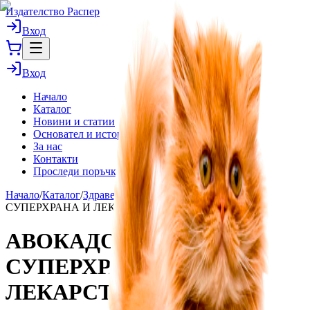
Издателство Распер
Вход
Вход
Начало
Каталог
Новини и статии
Основател и история
За нас
Контакти
Проследи поръчка
Начало
/
Каталог
/
Здраве и лечение
/
АВОКАДОТО:
СУПЕРХРАНА И ЛЕКАРСТВО
АВОКАДОТО:
СУПЕРХРАНА И
ЛЕКАРСТВО