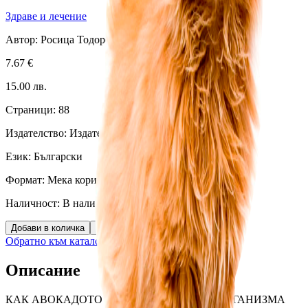
Здраве и лечение
Автор:
Росица Тодорова
7.67
€
15.00
лв.
Страници:
88
Издателство:
Издателство Распер
Език:
Български
Формат:
Мека корица
Наличност:
В наличност (
10
бр.)
Добави в количка
Бърза поръчка
Обратно към каталога
Описание
КАК АВОКАДОТО ВЪЗДЕЙСТВА ВЪРХУ ОРГАНИЗМА 