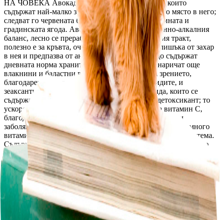
НА ЧОВЕКА Авокадото е в списъка с плодове, които 
съдържат най-малко захар. То фигурира на първо място в него; 
следват го червената боровинка, малината, къпината и 
градинската ягода. Авокадото регулира киселинно-алкалния 
баланс, лесно се преработва в стомашно-чревния тракт, 
полезно е за кръвта, очиства я и отстранява излишъка от захар 
в нея и предпазва от анемия. 100 грама авокадо съдържат 
дневната норма хранителни влакна, които се наричат още 
влакнини и баластни вещества. То подобрява зрението, 
благодарение на лутеина – един от каротиноидите, и 
зеаксантина, който е един от двата каротиноида, които се 
съдържат в ретината. Авокадото е натурален детоксикант; то 
ускорява метаболизма в организма, богато е на витамин С, 
благодарение на което предпазва от сърдечно-съдови 
заболявания, рак и други болести. Авокадото съдържа много 
витамин D, който е нужен за здравето на костната ни система. 
Съдържание на книгата. Авокадото – идеалната храна. Защо 
трябва да го употребяваме. Плод или зеленчук е авокадото. 
Видове авокадо. Ползите от костилката на авокадо. Полезните 
свойства на маслото от авокадо. Как да отгледаме авокадо. 
Условията за отглеждането му. Етапи в израстването на 
костилката. След като авокадото вече е посадено. Полезните 
вещества в авокадото и как въздейства на организма. При кои 
болести е полезно авокадото – защитава артериите от плаки. 
Лечение с авокадово масло. Противоглистно средство от 