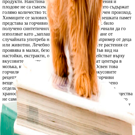
продукти. Наистина повечето от горчивите растения и 
плодове не са съвсем безвредни за човека, тъй като съдържат 
голямо количество токсини – отрови от биологичен произход. 
Химиците се заловиха за тази закрепила се в човешката памет 
представа за горчивия вкус и когато през 1958 г. било 
получено синтетичното горчиво вещество, започнали да го 
използват като „заплашващ агент”, за предпазване от 
случайната употреба на токсични вещества, например от деца 
или животни. Лечебното действие на горчивите растения се 
проявява в малки, безопасни за човека дози. Във вид на 
настойки, екстракти, отвари, извлеци те въздействат върху 
вкусовите рецептори и рефлекторно възбуждат центъра в 
мозъка, който отговаря за чувството за глад. Освен това 
горчилките повишават чувствителността на вкусовите 
рецептори към храната. Затова при прием на горчиви 
вещества храната предизвиква по-силно от обикновено 
отделяне на стомашен сок, това значи, че се подобрява 
храносмилането. Без приемането на храна горчивите вещества 
не само не увеличават, но дори могат да намалят отделянето 
на стомашен сок. Такива умни горчиви вещества се съдържат 
в пелина, глухарчето, белия равнец, аира, цикорията и други 
растения, които всеки от нас познава от детството си. 
Препаратите – чайове, настойки, отвари, се приемат 2-4 пъти 
на ден, 20-30 минути преди ядене с малко вода. Темите в 
книгата: 1. Горчивите „доктори“ 2. Пелинът – универсалната 