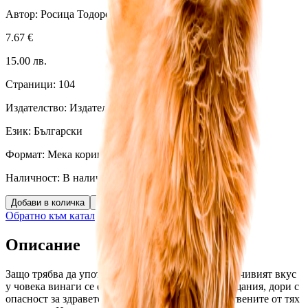
Автор:
Росица Тодорова
7.67
€
15.00
лв.
Страници:
104
Издателство:
Издателство Распер
Език:
Български
Формат:
Мека корица
Наличност:
В наличност (
10
бр.)
Добави в количка
Бърза поръчка
Обратно към каталога
Описание
Защо трябва да употребяваме горчиви билки. Горчивият вкус 
у човека винаги се е асоциирал с неприятни усещания, дори с 
опасност за здравето на някои растения и приготвените от тях 