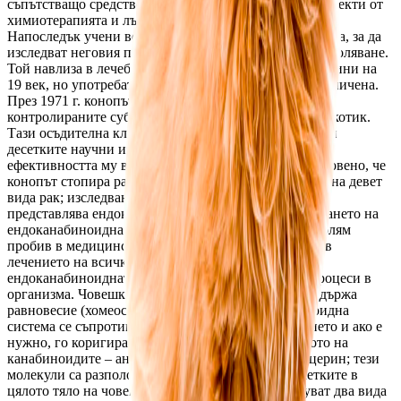
съпътстващо средство в лечението на страничните ефекти от 
химиотерапията и лъчетерапията в лечението на рак. 
Напоследък учени все по-често се обръщат към конопа, за да 
изследват неговия потенциал в лечението на това заболяване. 
Той навлиза в лечебната практика още през 40-те години на 
19 век, но употребата му като лекарство е доста ограничена. 
През 1971 г. конопът влиза в Таблица 1 в “Закона за 
контролираните субстанции” и е определен като наркотик. 
Тази осъдителна класификация още действа, въпреки 
десетките научни изследвания, които потвърждават 
ефективността му в лечението на рак. Засега е установено, че 
конопът стопира растежа и разпространението поне на девет 
вида рак; изследванията и днес продължават. Какво 
представлява ендоканабиноидната система. Откриването на 
ендоканабиноидната система през 80-те години е голям 
пробив в медицинската наука. То може да помогне в 
лечението на всички видове рак. Според медици 
ендоканабиноидната система регулира всичките процеси в 
организма. Човешкият организъм се стреми да поддържа 
равновесие (хомеостаза). Човешката ендоканабиноидна 
система се съпротивява на промените в равновесието и ако е 
нужно, го коригира. Това става чрез производството на 
канабиноидите – анандамид и 2-арахидоноилглицерин; тези 
молекули са разположени на повърхността на клетките в 
цялото тяло на човека. Установено е, че съществуват два вида 