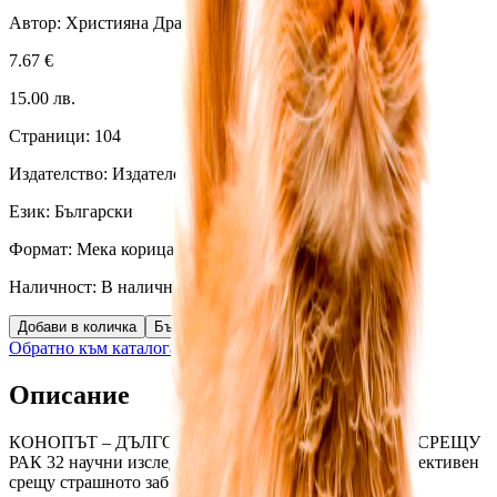
Автор:
Християна Драгостинова
,
Росица Тодорова
7.67
€
15.00
лв.
Страници:
104
Издателство:
Издателство Распер
Език:
Български
Формат:
Мека корица
Наличност:
В наличност (
17
бр.)
Добави в количка
Бърза поръчка
Обратно към каталога
Описание
КОНОПЪТ – ДЪЛГООЧАКВАНОТО ЛЕКАРСТВО СРЕЩУ 
РАК 32 научни изследвания доказват, че конопът е ефективен 
срещу страшното заболяване Конопът е признат като 