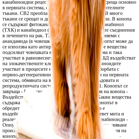
канабиноидни рецептори – СВ1 и СВ2. СВ1 се среща основно 
в нервната система, органите, жлезите и съединителните 
тъкани. СВ2 преобладават в имунната система. В много 
тъкани се срещат и двата вида белтъчни молекули. В конопа 
се съдържат фитоканабиноидите – тетрахидроканабинол 
(ТХК) и канабидиол (КБД), които са най-важните съединения 
в лечението на рак. ТХК и КБД са взаимнозаменяеми с 
анандамида (в човешкия организъм), затова конопът може да 
се използва като антираково лекарство. Тези две вещества 
подсилват човешката ендоканабиноидна система и така 
участват в равновесието в организма. ТХК и КБД въздействат 
на злокачествените клетки и ги убиват. Канабиноидите 
участват в процесите на мозъка и са важни в борбата с 
нервно-дегенеративните заболявания, болести на нервната 
система, обмяната на веществата, сърдечно-съдовата и 
репродуктивната система. Темите в книгата: 1. Конопът се 
завръща - Произход, история и химичен състав на конопа - 
Въздействието на конопа върху психиката - Какви вещества 
съдържа конопът - Конопът в медицината - Конопът в 
обредите - Интересни факти за конопа - Какво е 
въздействието на конопа върху организма - Девет мита и 
реални факти за конопа - Интоксикацията с канабиноиди - 
Опиумът - Хашишът - Залезът на конопа - Възстановяване 
производството на коноп в САЩ и Европа - География на 
конопа - Дейността на ДЕА - „Комисията „Ла Гардия“ - 