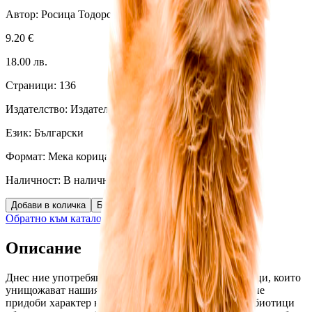
Автор:
Росица Тодорова
9.20
€
18.00
лв.
Страници:
136
Издателство:
Издателство Распер
Език:
Български
Формат:
Мека корица
Наличност:
В наличност (
3
бр.)
Добави в количка
Бърза поръчка
Обратно към каталога
Описание
Днес ние употребяваме прекалено много антибиотици, които 
унищожават нашия естествен имунитет. Това явление 
придоби характер на епидемия. Синтетичните антибиотици 