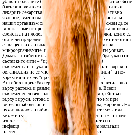
убиват полезните бактерии в нашите черва и създават особени 
бактерии, които са много устойчиви към предписаните от 
лекарите лекарства. За да се предпазим от това негативно 
явление, вместо да изтощаваме имунните способности на 
нашия организъм със синтетични антибиотици, можем да се 
възползваме от противовъзпалителните и противомикробни 
свойства на плодове, зеленчуци, подправки и билки, които са 
отлични природни антибиотици. Синтетичните антибиотици 
са вещества с антимикробни свойства; те действат на 
микроорганизмите, потискайки растежа им или ги убиват. 
Думата антибиотик има гръцки произход. Тя е образувана от 
съставките анти – “против”, и биос – “живот”. В 
съвременната наука и в документите на Световната здравна 
организация не се употребява думата “антибиотици”, а по-
коректният израз “противомикробни препарати”. 
Антибиотиците бактерициди въздействат силно потискащо 
върху растежа и размножаването на бактериите. Всеки 
съвременен човек знае, че антибиотиците не въздействат 
върху вируси, затова е безполезно използването им при 
вирусни заболявания – грип, хепатити, рубеола, морбили. Но 
някои видове антибиотици като тетрациклините могат да 
въздействат и на някои вируси. Древните гърци и египтяни 
използвали плесен и някои растения в лечението на 
инфекции. В древните Египет, Китай и Индия налагали 
плесенясал хляб върху гнойни рани, за да убият 