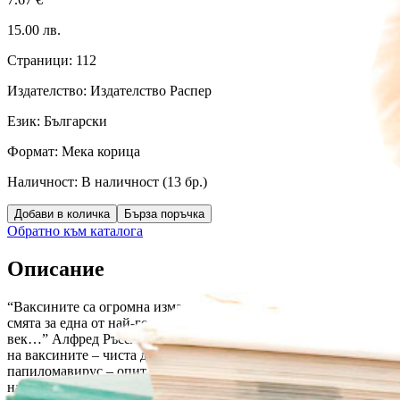
15.00
лв.
Страници:
112
Издателство:
Издателство Распер
Език:
Български
Формат:
Мека корица
Наличност:
В наличност (
13
бр.)
Добави в количка
Бърза поръчка
Обратно към каталога
Описание
“Ваксините са огромна измама… Те не са спасили нито един жи
смята за една от най-големите грешки в епохата на невежество 
век…” Алфред Ръсел Уолъс (1898 г.) Съдържание 1. Историята 
на ваксините – чиста демагогия. 2. Ваксините – огромната изм
папиломавирус – опит за стерилизация. 5. Бил Гейтс за „ваксин
на рак?! Защо лъжат учените. 8. Генномодицифираните ваксини 