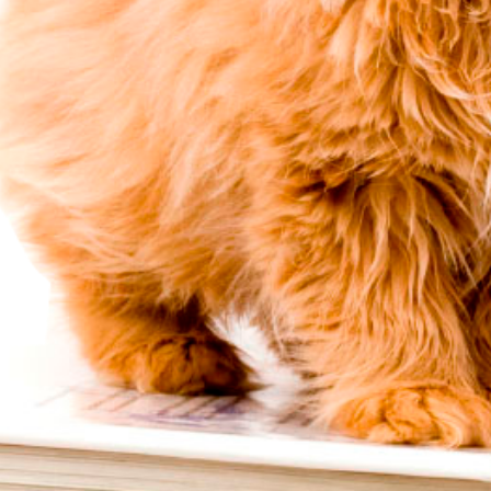
вот, но са причина за много болести и смърт, много абсолютно 
и предразсъдъци, а тяхното налагане пред страха от наказание – 
на ваксините и движението срещу тях. Класификация на ваксини
ама. 3. Какви вещества съдържат ваксините. Принудителното вак
ата за съкращаване на населението“. 6. Ваксините – страшният е
– новата „месомелачка“ за децата. 9. Ваксините на елита се раз