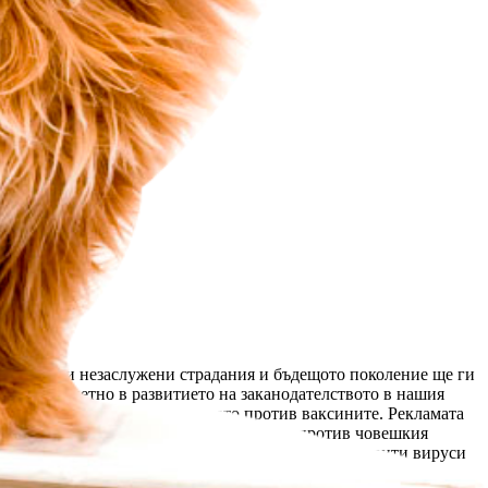
ненужни и незаслужени страдания и бъдещото поколение ще ги 
за мръсно петно в развитието на заканодателството в нашия 
те. Аргументите на движението против ваксините. Рекламата 
синиране е престъпление! 4. Ваксината против човешкия 
ксперимент с децата ни. 7. Ваксините съдържат скрити вируси 
личават от ваксините на простолюдието. 10. Американският 