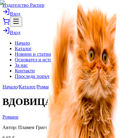
Издателство Распер
Вход
Вход
Начало
Каталог
Новини и статии
Основател и история
За нас
Контакти
Проследи поръчка
Начало
/
Каталог
/
Романи
/
ВДОВИЦАТА НА БОГА
ВДОВИЦАТА НА БОГА
Романи
Автор:
Пламен Григоров
6.65
€