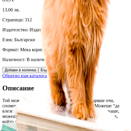
13.00
лв.
Страници:
312
Издателство:
Издателство Распер
Език:
Български
Формат:
Мека корица
Наличност:
В наличност (
20
бр.)
Добави в количка
Бърза поръчка
Обратно към каталога
Описание
Той можеше да вижда насън като наяве. Затваряше очи, 
спомняше си миналото и виждаше бъдещето. Можеше “да 
влезе” във всеки човек и да го види целия. Ако поискаше, 
можеше да го “изтрие” и да вкара в тялото му друг човек, 
който да изпълнява безпрекословно неговите заповеди. 
Можеше да подчини всеки човек или животно и да го 